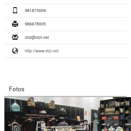
981873009
986678005
otzi@otzi.net
http://www.otzi.net
Fotos