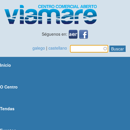
Pasar ao contido principal
Séguenos en:
galego
|
castellano
Buscar
Formulario de
busca
Inicio
O Centro
Tendas