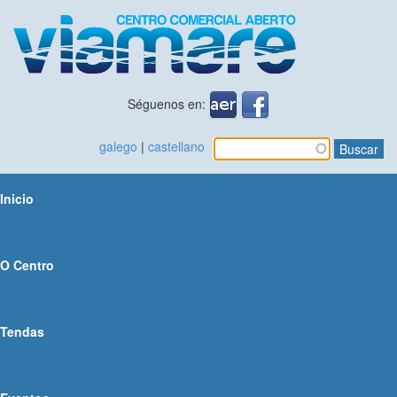
Pasar ao contido principal
Séguenos en:
galego
|
castellano
Buscar
Formulario de
busca
Inicio
O Centro
Tendas