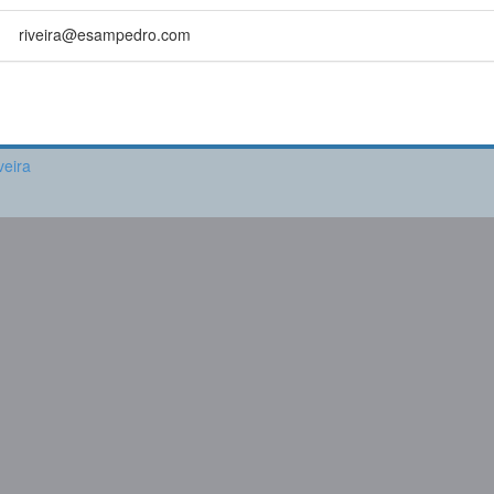
riveira@esampedro.com
veira