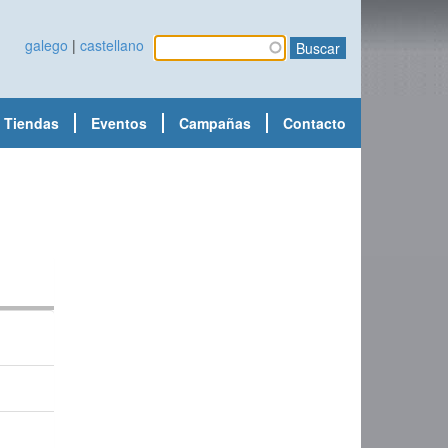
galego
|
castellano
Buscar
Formulario de
búsqueda
Tiendas
Eventos
Campañas
Contacto