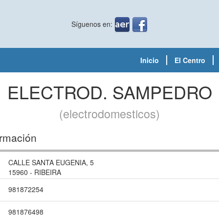
Síguenos en:
Inicio
El Centro
ELECTROD. SAMPEDRO
(electrodomesticos)
ormación
CALLE SANTA EUGENIA, 5
15960 - RIBEIRA
981872254
981876498